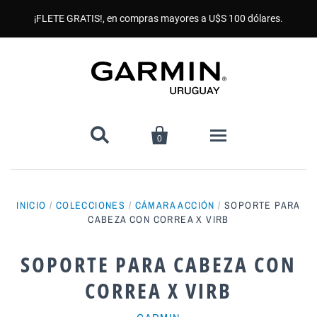
¡FLETE GRATIS!, en compras mayores a U$S 100 dólares.


0
Inicio
INICIO
/
COLECCIONES
/
CÁMARA ACCIÓN
/
SOPORTE PARA
CABEZA CON CORREA X VIRB
Productos
SOPORTE PARA CABEZA CON
GPS Smartwatches
Accesorios
CORREA X VIRB
Todos
Deportes y Ejercicio
Mallas
Noticias